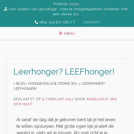
Praktijk Julijn
voor ouders van gevoelige, intense (hoogbegaafde) kinderen met
een sterke wil
0651 319 627 DELFT
CONTACT
MENU
Leerhonger? LEEFhonger!
>
BLOG
>
HOOGGEVOELIG & STERKE WIL
>
LEERHONGER?
LEEFHONGER!
GEPLAATST OP
9 FEBRUARI 2022
DOOR
ANGELIQUE VAN
DER MAST
Al vanaf de dag dat je geboren bent lijk je het leven
te willen opslurpen. Met grote ogen kijk je alert de
wereld in, niets wil je missen. Als snel richt je je