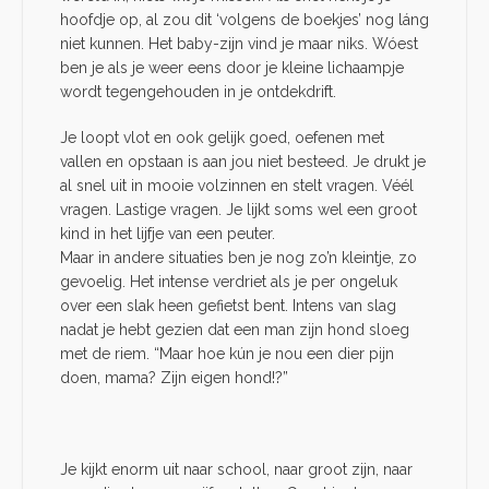
hoofdje op, al zou dit ‘volgens de boekjes’ nog láng
niet kunnen. Het baby-zijn vind je maar niks. Wóest
ben je als je weer eens door je kleine lichaampje
wordt tegengehouden in je ontdekdrift.
Je loopt vlot en ook gelijk goed, oefenen met
vallen en opstaan is aan jou niet besteed. Je drukt je
al snel uit in mooie volzinnen en stelt vragen. Véél
vragen. Lastige vragen. Je lijkt soms wel een groot
kind in het lijfje van een peuter.
Maar in andere situaties ben je nog zo’n kleintje, zo
gevoelig. Het intense verdriet als je per ongeluk
over een slak heen gefietst bent. Intens van slag
nadat je hebt gezien dat een man zijn hond sloeg
met de riem. “Maar hoe kún je nou een dier pijn
doen, mama? Zijn eigen hond!?”
Je kijkt enorm uit naar school, naar groot zijn, naar