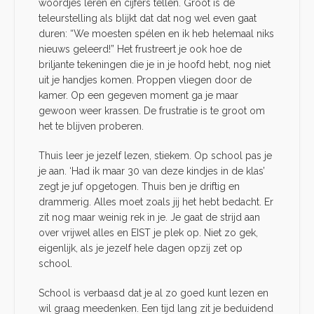
woordjes leren en cijfers tellen. Groot is de
teleurstelling als blijkt dat dat nog wel even gaat
duren: “We moesten spélen en ik heb helemaal niks
nieuws geleerd!” Het frustreert je ook hoe de
briljante tekeningen die je in je hoofd hebt, nog niet
uit je handjes komen. Proppen vliegen door de
kamer. Op een gegeven moment ga je maar
gewoon weer krassen. De frustratie is te groot om
het te blijven proberen.
Thuis leer je jezelf lezen, stiekem. Op school pas je
je aan. ‘Had ik maar 30 van deze kindjes in de klas’
zegt je juf opgetogen. Thuis ben je driftig en
drammerig. Alles moet zoals jij het hebt bedacht. Er
zit nog maar weinig rek in je. Je gaat de strijd aan
over vrijwel alles en EIST je plek op. Niet zo gek,
eigenlijk, als je jezelf hele dagen opzij zet op
school.
School is verbaasd dat je al zo goed kunt lezen en
wil graag meedenken. Een tijd lang zit je beduidend