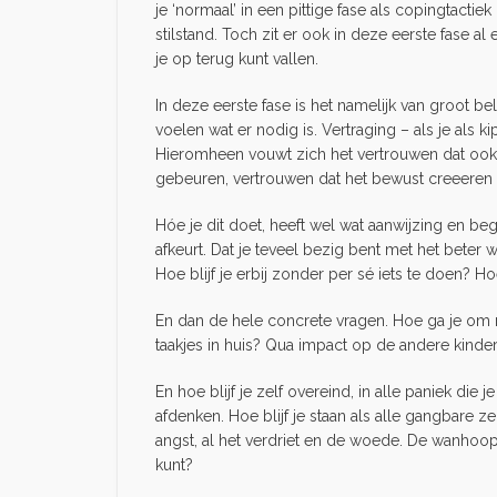
je ‘normaal’ in een pittige fase als copingtacti
stilstand. Toch zit er ook in deze eerste fase a
je op terug kunt vallen.
In deze eerste fase is het namelijk van groot bela
voelen wat er nodig is. Vertraging – als je als 
Hieromheen vouwt zich het vertrouwen dat ook al
gebeuren, vertrouwen dat het bewust creeeren va
Hóe je dit doet, heeft wel wat aanwijzing en be
afkeurt. Dat je teveel bezig bent met het beter 
Hoe blijf je erbij zonder per sé iets te doen? H
En dan de hele concrete vragen. Hoe ga je om 
taakjes in huis? Qua impact op de andere kinde
En hoe blijf je zelf overeind, in alle paniek die
afdenken. Hoe blijf je staan als alle gangbare z
angst, al het verdriet en de woede. De wanhoop 
kunt?