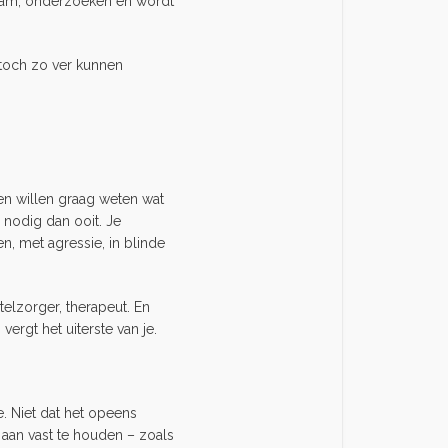
kteam, onderzoeken en wordt
 toch zo ver kunnen
sen willen graag weten wat
 nodig dan ooit. Je
en, met agressie, in blinde
ntelzorger, therapeut. En
vergt het uiterste van je.
e. Niet dat het opeens
m aan vast te houden – zoals