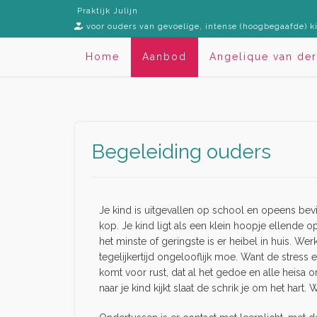
Praktijk Julijn
voor ouders van gevoelige, intense (hoogbegaafde) k
Home
Aanbod
Angelique van der
Begeleiding ouders
Je kind is uitgevallen op school en opeens bevind
kop. Je kind ligt als een klein hoopje ellende 
het minste of geringste is er heibel in huis. Werk
tegelijkertijd ongelooflijk moe. Want de stress en
komt voor rust, dat al het gedoe en alle heisa 
naar je kind kijkt slaat de schrik je om het har