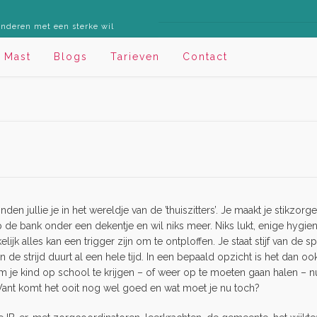
inderen met een sterke wil
 Mast
Blogs
Tarieven
Contact
en jullie je in het wereldje van de ’thuiszitters’. Je maakt je stikzorge
op de bank onder een dekentje en wil niks meer. Niks lukt, enige hygie
elijk alles kan een trigger zijn om te ontploffen. Je staat stijf van de 
 de strijd duurt al een hele tijd. In een bepaald opzicht is het dan ook f
om je kind op school te krijgen – of weer op te moeten gaan halen – nu
t. Want komt het ooit nog wel goed en wat moet je nu toch?