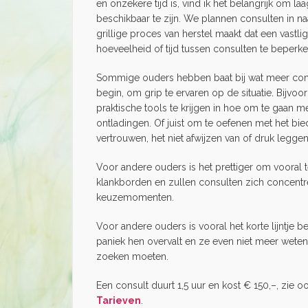
en onzekere tijd is, vind ik het belangrijk om l
beschikbaar te zijn. We plannen consulten in na
grillige proces van herstel maakt dat een vastl
hoeveelheid of tijd tussen consulten te beperk
Sommige ouders hebben baat bij wat meer cons
begin, om grip te ervaren op de situatie. Bijvo
praktische tools te krijgen in hoe om te gaan me
ontladingen. Of juist om te oefenen met het bi
vertrouwen, het niet afwijzen van of druk leggen
Voor andere ouders is het prettiger om vooral 
klankborden en zullen consulten zich concent
keuzemomenten.
Voor andere ouders is vooral het korte lijntje be
paniek hen overvalt en ze even niet meer weten
zoeken moeten.
Een consult duurt 1,5 uur en kost € 150,–, zie o
Tarieven
.