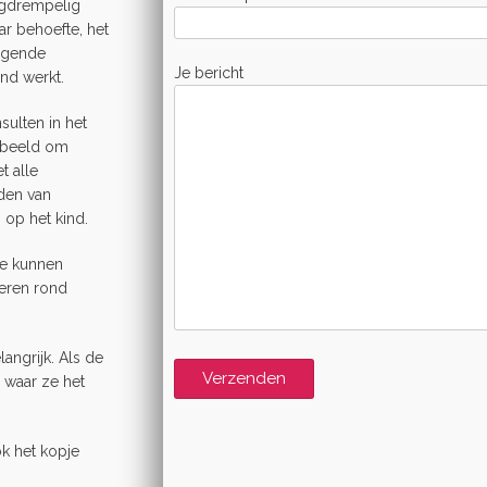
aagdrempelig
ar behoefte, het
iggende
Je bericht
end werkt.
ulten in het
orbeeld om
t alle
eden van
 op het kind.
te kunnen
reren rond
langrijk. Als de
 waar ze het
ok het kopje