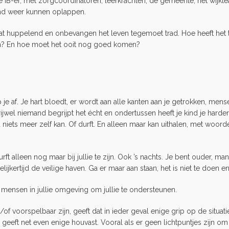
de IB-er, met zorgcoordinatoren, leerkrachten, de gemeente, het wij
kind weer kunnen oplappen.
d, dat huppelend en onbevangen het leven tegemoet trad. Hoe heeft het
n? En hoe moet het ooit nog goed komen?
p je af. Je hart bloedt, er wordt aan alle kanten aan je getrokken, men
ijwel niemand begrijpt het écht en ondertussen heeft je kind je harder
ind niets meer zelf kan. Of durft. En alleen maar kan uithalen, met woord
urft alleen nog maar bij jullie te zijn. Ook ’s nachts. Je bent ouder, ma
kertijd de veilige haven. Ga er maar aan staan, het is niet te doen en 
mensen in jullie omgeving om jullie te ondersteunen.
of voorspelbaar zijn, geeft dat in ieder geval enige grip op de situati
 geeft net even enige houvast. Vooral als er geen lichtpuntjes zijn o