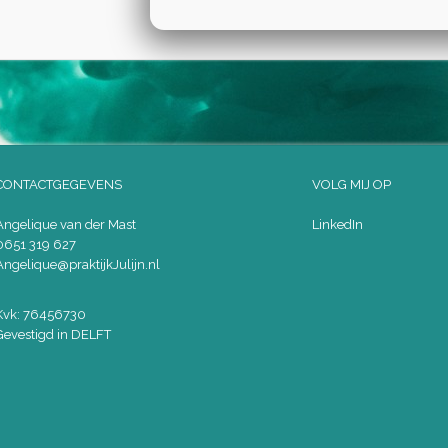
CONTACTGEGEVENS
VOLG MIJ OP
Angelique van der Mast
LinkedIn
0651 319 627
Angelique@praktijkJulijn.nl
Kvk: 76456730
Gevestigd in DELFT