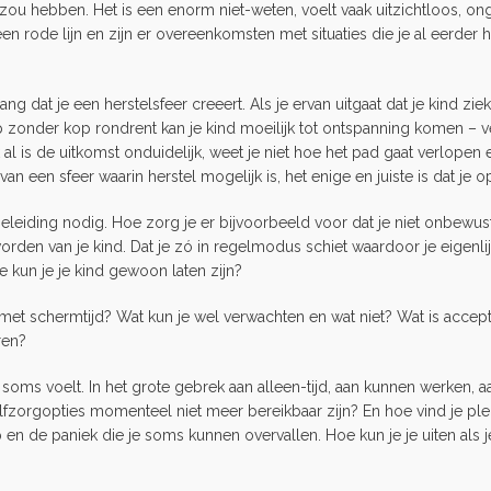
ek zou hebben. Het is een enorm niet-weten, voelt vaak uitzichtloos, o
l een rode lijn en zijn er overeenkomsten met situaties die je al eerd
ng dat je een herstelsfeer creeert. Als je ervan uitgaat dat je kind ziek
kip zonder kop rondrent kan je kind moeilijk tot ontspanning komen – 
 is de uitkomst onduidelijk, weet je niet hoe het pad gaat verlopen e
n een sfeer waarin herstel mogelijk is, het enige en juiste is dat je 
geleiding nodig. Hoe zorg je er bijvoorbeeld voor dat je niet onbewus
worden van je kind. Dat je zó in regelmodus schiet waardoor je eigenl
oe kun je je kind gewoon laten zijn?
met schermtijd? Wat kun je wel verwachten en wat niet? Wat is accep
ren?
 je soms voelt. In het grote gebrek aan alleen-tijd, aan kunnen werken,
elfzorgopties momenteel niet meer bereikbaar zijn? En hoe vind je ple
en de paniek die je soms kunnen overvallen. Hoe kun je je uiten als j