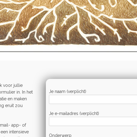
 voor jullie
Je naam (verplicht)
mulier in. In het
tuatie en maken
ng eruit zou
Je e-mailadres (verplicht)
email- app- of
 een intensieve
Onderwerp