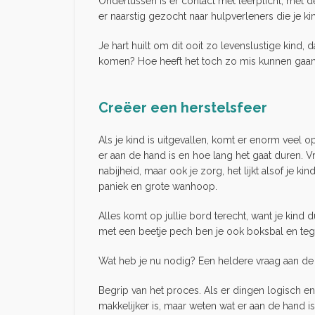
Ondertussen is er contact met leerplicht, met 
er naarstig gezocht naar hulpverleners die je 
Je hart huilt om dit ooit zo levenslustige kin
komen? Hoe heeft het toch zo mis kunnen gaa
Creëer een herstelsfeer
Als je kind is uitgevallen, komt er enorm veel o
er aan de hand is en hoe lang het gaat duren. Vr
nabijheid, maar ook je zorg, het lijkt alsof je k
paniek en grote wanhoop.
Alles komt op jullie bord terecht, want je kind d
met een beetje pech ben je ook boksbal en tegelij
Wat heb je nu nodig? Een heldere vraag aan de 
Begrip van het proces. Als er dingen logisch en/
makkelijker is, maar weten wat er aan de hand is