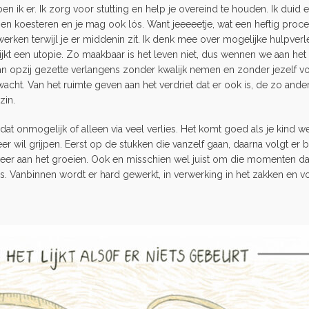
 ik er. Ik zorg voor stutting en help je overeind te houden. Ik duid en
en en koesteren en je mag ook lós. Want jeeeeetje, wat een heftig proce
erken terwijl je er middenin zit. Ik denk mee over mogelijke hulpverle
blijkt een utopie. Zo maakbaar is het leven niet, dus wennen we aan 
n opzij gezette verlangens zonder kwalijk nemen en zonder jezelf vol
acht. Van het ruimte geven aan het verdriet dat er ook is, de zo ande
ezin.
 dat onmogelijk of alleen via veel verlies. Het komt goed als je kind we
eer wil grijpen. Eerst op de stukken die vanzelf gaan, daarna volgt er
eer aan het groeien. Ook en misschien wel juist om die momenten dat he
. Vanbinnen wordt er hard gewerkt, in verwerking in het zakken en v