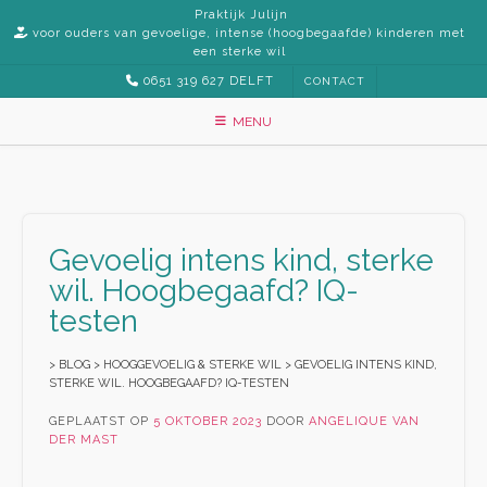
Praktijk Julijn
voor ouders van gevoelige, intense (hoogbegaafde) kinderen met
een sterke wil
0651 319 627 DELFT
CONTACT
MENU
Gevoelig intens kind, sterke
wil. Hoogbegaafd? IQ-
testen
>
BLOG
>
HOOGGEVOELIG & STERKE WIL
>
GEVOELIG INTENS KIND,
STERKE WIL. HOOGBEGAAFD? IQ-TESTEN
GEPLAATST OP
5 OKTOBER 2023
DOOR
ANGELIQUE VAN
DER MAST