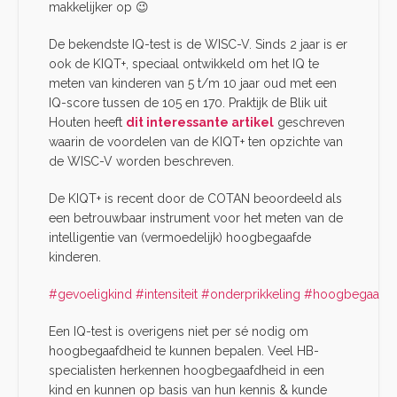
makkelijker op 😉
De bekendste IQ-test is de WISC-V. Sinds 2 jaar is er
ook de KIQT+, speciaal ontwikkeld om het IQ te
meten van kinderen van 5 t/m 10 jaar oud met een
IQ-score tussen de 105 en 170. Praktijk de Blik uit
Houten heeft
dit interessante artikel
geschreven
waarin de voordelen van de KIQT+ ten opzichte van
de WISC-V worden beschreven.
De KIQT+ is recent door de COTAN beoordeeld als
een betrouwbaar instrument voor het meten van de
intelligentie van (vermoedelijk) hoogbegaafde
kinderen.
#gevoeligkind
#intensiteit
#onderprikkeling
#hoogbegaafd
?
Een IQ-test is overigens niet per sé nodig om
hoogbegaafdheid te kunnen bepalen. Veel HB-
specialisten herkennen hoogbegaafdheid in een
kind en kunnen op basis van hun kennis & kunde