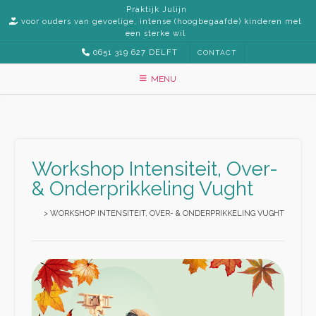
Praktijk Julijn
voor ouders van gevoelige, intense (hoogbegaafde) kinderen met
een sterke wil
0651 319 627 DELFT
CONTACT
MENU
Workshop Intensiteit, Over-
& Onderprikkeling Vught
>
WORKSHOP INTENSITEIT, OVER- & ONDERPRIKKELING VUGHT
e
d
d