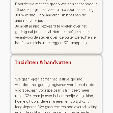
Doordat we met een groep van zo’n 14 tot hooguit
16 ouders zijn, is er veel ruimte voor herkenning.
Locatie:
Jouw verhaal voor anderen, situaties van de
Landgoed Bleijendijk in Vught
anderen voor jou.
Je hoeft je niet bezwaard te voelen over het
gedrag dat je kind laat zien. Je hoeft je niet te
verantwoorden tegenover ‘de buitenwereld’ en je
hoeft even niets uit te leggen. Wij snappen je.
Inzichten & handvatten
We gaan kijken achter het ‘lastige’ gedrag,
waardoor het gedrag logischer wordt en daardoor
voorspelbaar. Voorspelbaar is fijn, geeft meer
regie. We leren je over het emmertje van je kind,
hoe je dit op andere manieren én op tijd kunt
leegkieperen. We gaan ervaren hoe overprikkeling
en onderprikkeling samenhangt, hoe je beide