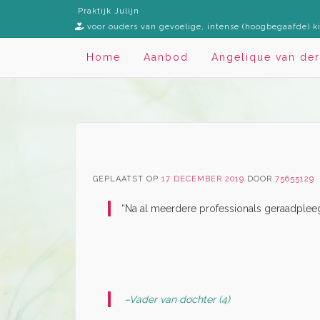
Spring
Praktijk Julijn
naar
voor ouders van gevoelige, intense (hoogbegaafde) k
inhoud
Home
Aanbod
Angelique van der
GEPLAATST OP
17 DECEMBER 2019
DOOR
75655129
“Na al meerdere professionals geraadpleegd
–Vader van dochter (4)