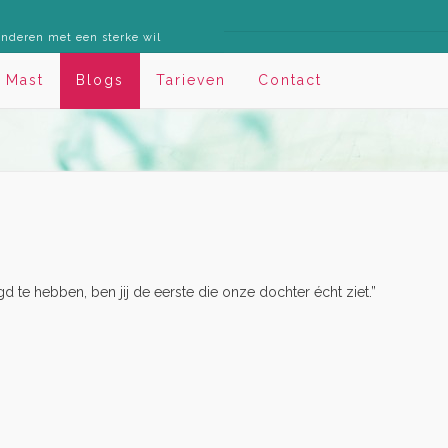
inderen met een sterke wil
 Mast
Blogs
Tarieven
Contact
 te hebben, ben jij de eerste die onze dochter écht ziet.”