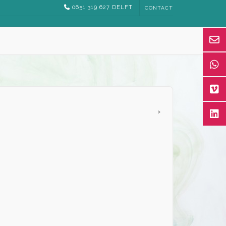
0651 319 627 DELFT
CONTACT
>